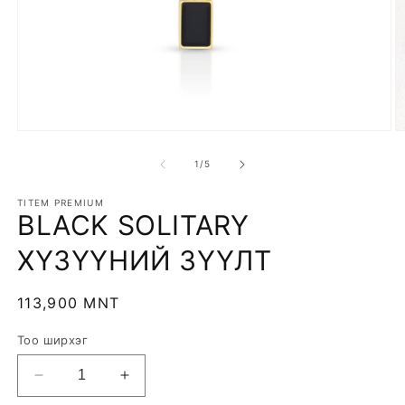
Open
O
media
m
1
2
of
1
/
5
in
in
modal
m
TITEM PREMIUM
BLACK SOLITARY
ХҮЗҮҮНИЙ ЗҮҮЛТ
Regular
113,900 MNT
price
Тоо ширхэг
Decrease
Increase
quantity
quantity