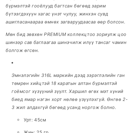
бүрмэлтэй гооёлууд багтсан
бөгөөд зарим
бүтээгдэхүүн хагас үнэт чулуу, жинхэн сувд
ашигласанаараа өмнөх загваруудаасаа өөр болсон.
Мөн бид зөвхөн PREMIUM коллекцтоо зориулж цоо
шинээр сав баглаагаа шинэчилж илүү тансаг чамин
болгож өгсөн.
Эмнэлэгийн 316L маркийн дээд зэрэглэлийн ган
төмрөн хийцтэй 18 каратын алтан бүрмэлтэй
гоёмсог хүзүүний зүүлт. Харшил өгөх мэт хүний
биед ямар нэгэн хорт нөлөө үзүүлэхгүй. Өнгөө 2-
3 жил алдахгүй бөгөөд усанд норгож болно.
Урт: 45см
Жин: 25 гр