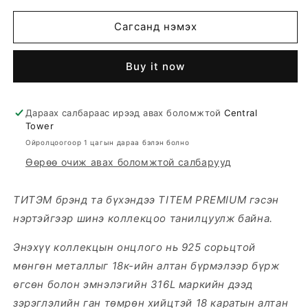
for
for
BLACK
BLACK
Сагсанд нэмэх
SOLITARY
SOLITARY
ХҮЗҮҮНИЙ
ХҮЗҮҮНИЙ
Buy it now
ЗҮҮЛТ
ЗҮҮЛТ
Дараах салбараас ирээд авах боломжтой
Central
Tower
Ойролцоогоор 1 цагын дараа бэлэн болно
Өөрөө очиж авах боломжтой салбарууд
ТИТЭМ брэнд та бүхэндээ TITEM PREMIUM гэсэн
нэртэйгээр шинэ коллекцоо танилцуулж байна.
Энэхүү коллекцын онцлого нь 925 сорьцтой
мөнгөн металлыг 18к-ийн алтан бүрмэлээр бүрж
өгсөн болон эмнэлэгийн 316L маркийн дээд
зэрэглэлийн ган төмрөн хийцтэй 18 каратын алтан