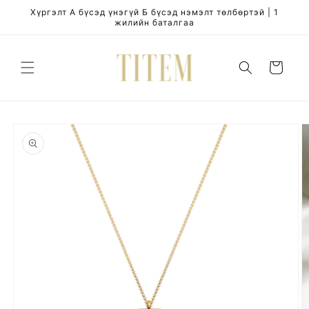
Skip to
Хүргэлт А бүсэд үнэгүй Б бүсэд нэмэлт төлбөртэй | 1
content
жилийн баталгаа
Cart
Skip to
product
information