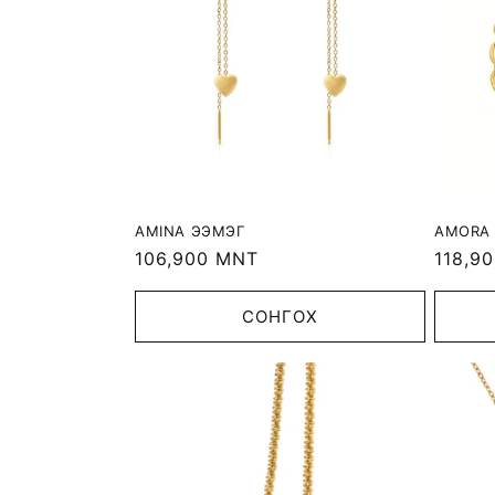
AMINA ЭЭМЭГ
AMORA 
Regular
106,900 MNT
Regula
118,9
price
price
СОНГОХ