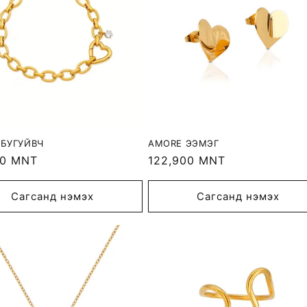
БУГУЙВЧ
AMORE ЭЭМЭГ
r
00 MNT
Regular
122,900 MNT
price
Сагсанд нэмэх
Сагсанд нэмэх