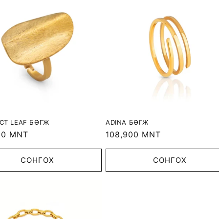
CT LEAF БӨГЖ
ADINA БӨГЖ
r
00 MNT
Regular
108,900 MNT
price
СОНГОХ
СОНГОХ