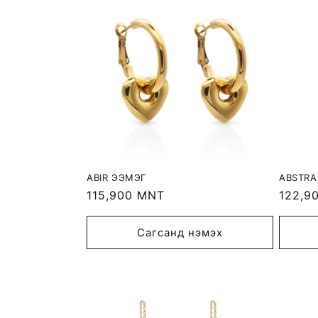
c
t
i
o
n
ABIR ЭЭМЭГ
ABSTRA
:
Regular
115,900 MNT
Regula
122,9
price
price
Сагсанд нэмэх