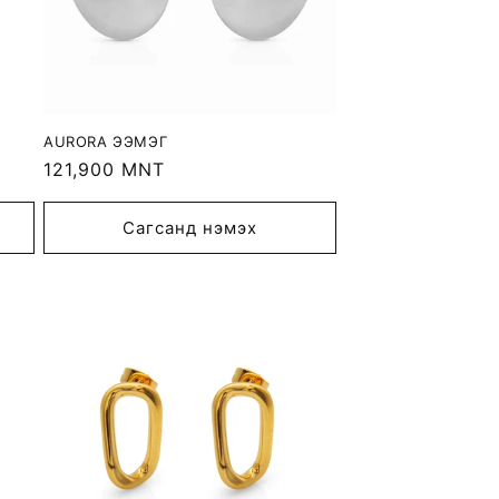
AURORA ЭЭМЭГ
Regular
121,900 MNT
price
Сагсанд нэмэх