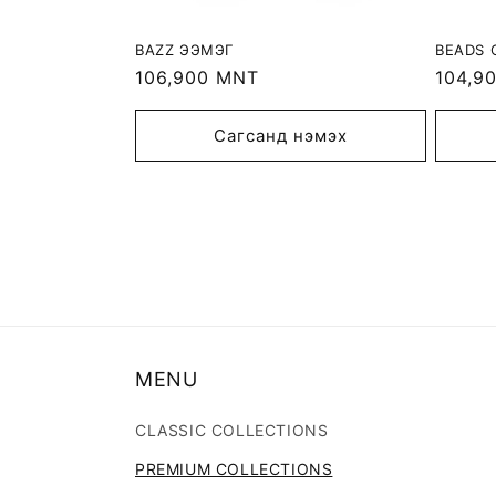
BAZZ ЭЭМЭГ
BEADS 
Regular
106,900 MNT
Regula
104,9
price
price
Сагсанд нэмэх
MENU
CLASSIC COLLECTIONS
PREMIUM COLLECTIONS