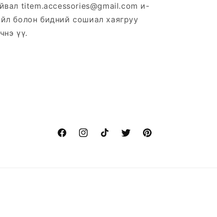
йвал titem.accessories@gmail.com и-
йл болон бидний сошиал хаягруу
чнэ үү.
Facebook
Instagram
TikTok
Twitter
Pinterest