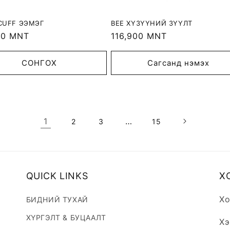
CUFF ЭЭМЭГ
BEE ХҮЗҮҮНИЙ ЗҮҮЛТ
r
00 MNT
Regular
116,900 MNT
price
СОНГОХ
Сагсанд нэмэх
1
…
2
3
15
QUICK LINKS
Х
Хо
БИДНИЙ ТУХАЙ
ХҮРГЭЛТ & БУЦААЛТ
Хэ