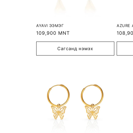
AYAVI ЭЭМЭГ
AZURE 
Regular
109,900 MNT
Regula
108,9
price
price
Сагсанд нэмэх