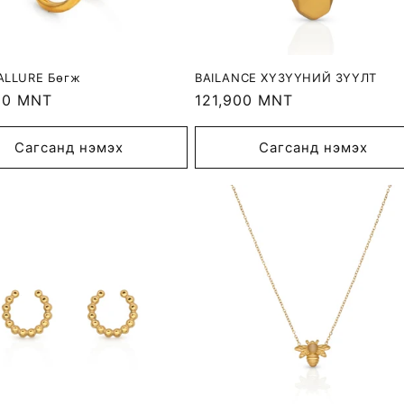
ALLURE Бөгж
BAILANCE ХҮЗҮҮНИЙ ЗҮҮЛТ
r
00 MNT
Regular
121,900 MNT
price
Сагсанд нэмэх
Сагсанд нэмэх