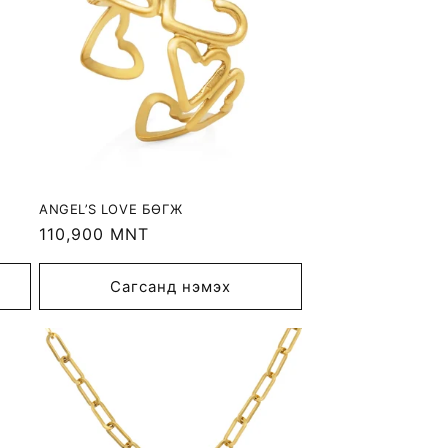
ANGEL’S LOVE БӨГЖ
Regular
110,900 MNT
price
Сагсанд нэмэх