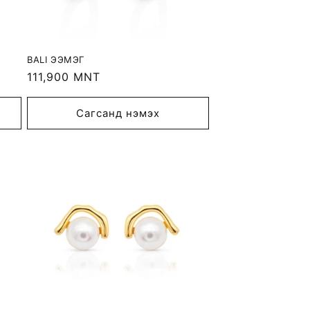
BALI ЭЭМЭГ
Regular
111,900 MNT
price
Сагсанд нэмэх