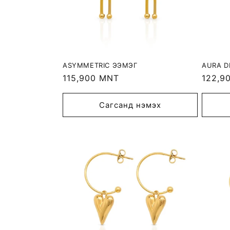
ASYMMETRIC ЭЭМЭГ
AURA D
Regular
115,900 MNT
Regula
122,9
price
price
Сагсанд нэмэх