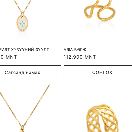
HEART ХҮЗҮҮНИЙ ЗҮҮЛТ
ARIA БӨГЖ
r
00 MNT
Regular
112,900 MNT
price
Сагсанд нэмэх
СОНГОХ