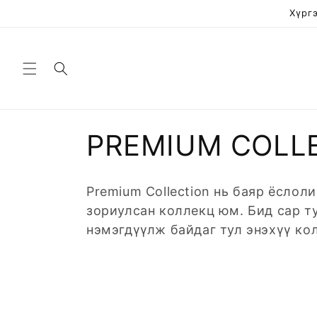
Skip to
Хүргэ
content
C
PREMIUM COLL
o
Premium Collection нь баяр ёслол
l
зориулсан коллекц юм. Бид сар т
нэмэгдүүлж байдаг тул энэхүү ко
l
e