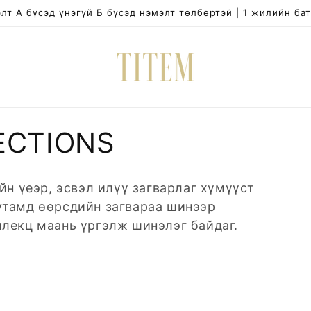
лт А бүсэд үнэгүй Б бүсэд нэмэлт төлбөртэй | 1 жилийн ба
ECTIONS
ийн үеэр, эсвэл илүү загварлаг хүмүүст
утамд өөрсдийн загвараа шинээр
ллекц маань үргэлж шинэлэг байдаг.