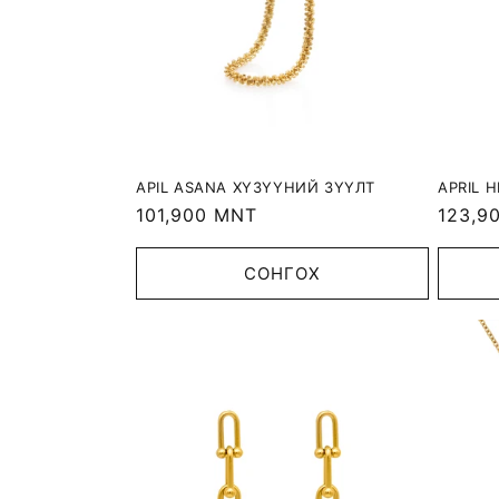
APIL ASANA ХҮЗҮҮНИЙ ЗҮҮЛТ
APRIL 
Regular
101,900 MNT
Regula
123,9
price
price
СОНГОХ