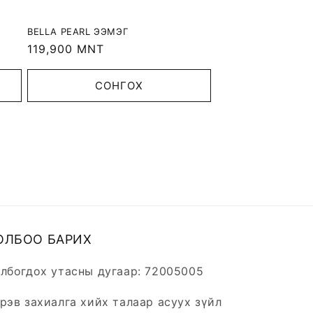
BELLA PEARL ЭЭМЭГ
Regular
119,900 MNT
price
СОНГОХ
ОЛБОО БАРИХ
лбогдох утасны дугаар: 72005005
рэв захиалга хийх талаар асуух зүйл