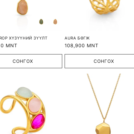
ROP ХҮЗҮҮНИЙ ЗҮҮЛТ
AURA БӨГЖ
r
00 MNT
Regular
108,900 MNT
price
СОНГОХ
СОНГОХ