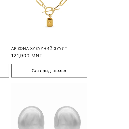
ARIZONA ХҮЗҮҮНИЙ ЗҮҮЛТ
Regular
121,900 MNT
price
Сагсанд нэмэх