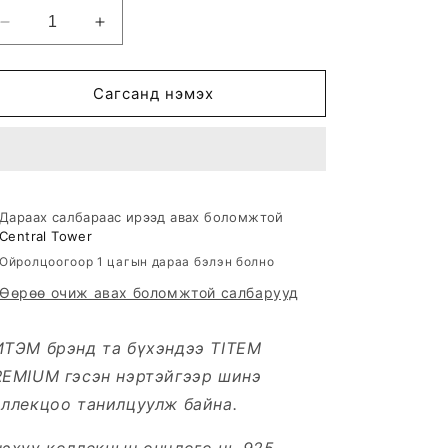
Decrease
Increase
quantity
quantity
for
for
LABSOLU
LABSOLU
Сагсанд нэмэх
ХҮЗҮҮНИЙ
ХҮЗҮҮНИЙ
ЗҮҮЛТ
ЗҮҮЛТ
Дараах салбараас ирээд авах боломжтой
Central Tower
Ойролцоогоор 1 цагын дараа бэлэн болно
Өөрөө очиж авах боломжтой салбарууд
ИТЭМ брэнд та бүхэндээ TITEM
REMIUM гэсэн нэртэйгээр шинэ
ллекцоо танилцуулж байна.