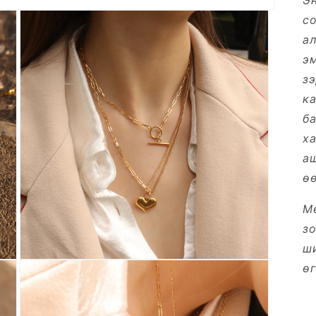
Эн
с
ал
э
зэ
ка
б
ха
а
өө
М
зо
ш
Open
өг
media
3
in
modal