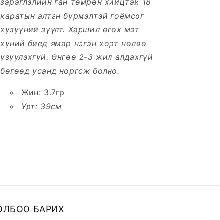
зэрэглэлийн ган төмрөн хийцтэй 18
каратын алтан бүрмэлтэй гоёмсог
хүзүүний зүүлт. Харшил өгөх мэт
хүний биед ямар нэгэн хорт нөлөө
үзүүлэхгүй. Өнгөө 2-3 жил алдахгүй
бөгөөд усанд норгож болно.
Жин: 3.7гр
Урт: 39см
ОЛБОО БАРИХ