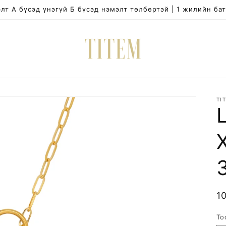
лт А бүсэд үнэгүй Б бүсэд нэмэлт төлбөртэй | 1 жилийн ба
TI
R
1
p
То