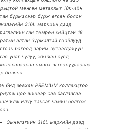
эхүү коллекцын онцлого нь 925
орьцтой мөнгөн металлыг 18к-ийн
тан бүрмэлээр бүрж өгсөн болон
мнэлэгийн 316L маркийн дээд
рэглэлийн ган төмрөн хийцтэй 18
ратын алтан бүрмэлтэй гооёлууд
агтсан
бөгөөд зарим бүтээгдэхүүн
гас үнэт чулуу, жинхэн сувд
шигласанаараа өмнөх загваруудаасаа
р болсон.
өн бид зөвхөн PREMIUM коллекцтоо
риулж цоо шинээр сав баглаагаа
инэчилж илүү тансаг чамин болгож
сөн.
Эмнэлэгийн 316L маркийн дээд