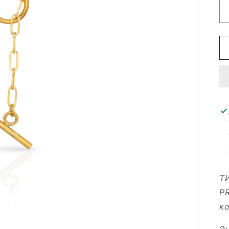
Т
P
ко