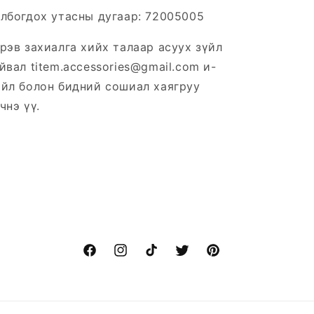
лбогдох утасны дугаар: 72005005
рэв захиалга хийх талаар асуух зүйл
йвал titem.accessories@gmail.com и-
йл болон бидний сошиал хаягруу
чнэ үү.
Facebook
Instagram
TikTok
Twitter
Pinterest