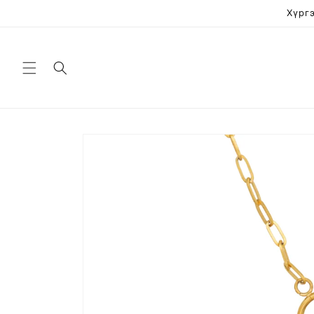
Skip to
Хүргэ
content
Skip to
product
information