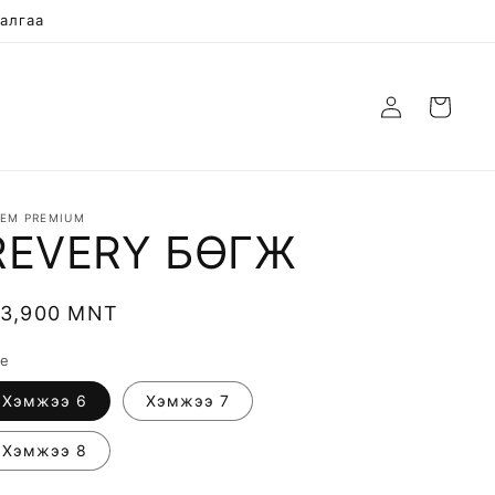
талгаа
Нэвтрэх
Cart
TEM PREMIUM
REVERY БӨГЖ
egular
13,900 MNT
rice
ze
Хэмжээ 6
Хэмжээ 7
Хэмжээ 8