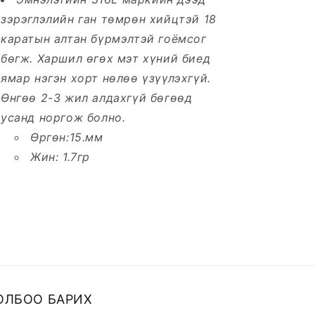
зэрэглэлийн ган төмрөн хийцтэй 18
каратын алтан бүрмэлтэй гоёмсог
бөгж. Харшил өгөх мэт хүний биед
ямар нэгэн хорт нөлөө үзүүлэхгүй.
Өнгөө 2-3 жил алдахгүй бөгөөд
усанд норгож болно.
Өргөн:15.мм
Жин: 1.7гр
ОЛБОО БАРИХ