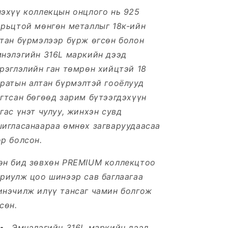
эхүү коллекцын онцлого нь 925
орьцтой мөнгөн металлыг 18к-ийн
тан бүрмэлээр бүрж өгсөн болон
мнэлэгийн 316L маркийн дээд
рэглэлийн ган төмрөн хийцтэй 18
ратын алтан бүрмэлтэй гооёлууд
агтсан
бөгөөд зарим бүтээгдэхүүн
гас үнэт чулуу, жинхэн сувд
шигласанаараа өмнөх загваруудаасаа
р болсон.
өн бид зөвхөн PREMIUM коллекцтоо
риулж цоо шинээр сав баглаагаа
инэчилж илүү тансаг чамин болгож
сөн.
Эмнэлэгийн 316L маркийн дээд