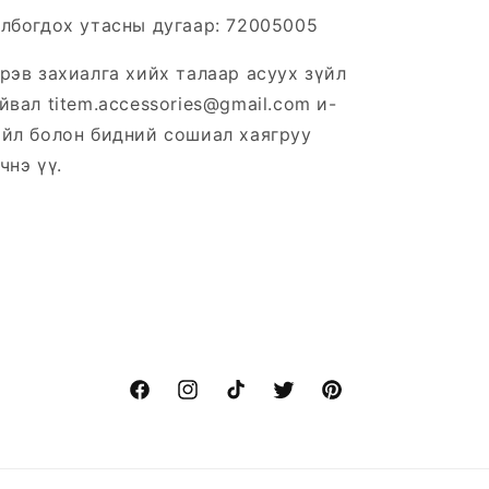
лбогдох утасны дугаар: 72005005
рэв захиалга хийх талаар асуух зүйл
йвал titem.accessories@gmail.com и-
йл болон бидний сошиал хаягруу
чнэ үү.
Facebook
Instagram
TikTok
Twitter
Pinterest