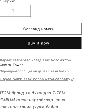
о ширхэг
Decrease
Increase
quantity
quantity
for
for
REVERY
REVERY
Сагсанд нэмэх
БӨГЖ
БӨГЖ
Buy it now
Дараах салбараас ирээд авах боломжтой
Central Tower
Ойролцоогоор 1 цагын дараа бэлэн болно
Өөрөө очиж авах боломжтой салбарууд
ИТЭМ брэнд та бүхэндээ TITEM
REMIUM гэсэн нэртэйгээр шинэ
ллекцоо танилцуулж байна.