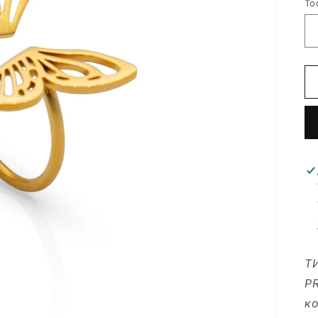
То
Т
P
ко