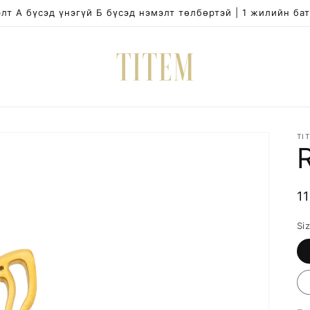
лт А бүсэд үнэгүй Б бүсэд нэмэлт төлбөртэй | 1 жилийн ба
TI
R
1
p
Si