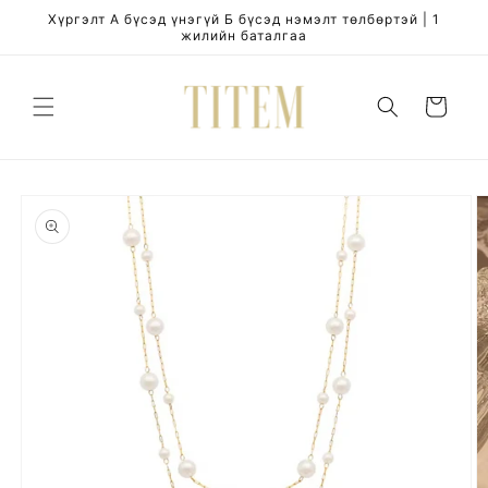
Skip to
Хүргэлт А бүсэд үнэгүй Б бүсэд нэмэлт төлбөртэй | 1
content
жилийн баталгаа
Cart
Skip to
product
information