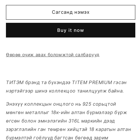
for
for
LAGUNA
LAGUNA
Сагсанд нэмэх
ХҮЗҮҮНИЙ
ХҮЗҮҮНИЙ
ЗҮҮЛТ
ЗҮҮЛТ
Buy it now
Өөрөө очиж авах боломжтой салбарууд
ТИТЭМ брэнд та бүхэндээ TITEM PREMIUM гэсэн
нэртэйгээр шинэ коллекцоо танилцуулж байна.
Энэхүү коллекцын онцлого нь 925 сорьцтой
мөнгөн металлыг 18к-ийн алтан бүрмэлээр бүрж
өгсөн болон эмнэлэгийн 316L маркийн дээд
зэрэглэлийн ган төмрөн хийцтэй 18 каратын алтан
бүрмэлтэй гоёлууд багтсан бөгөөд зарим