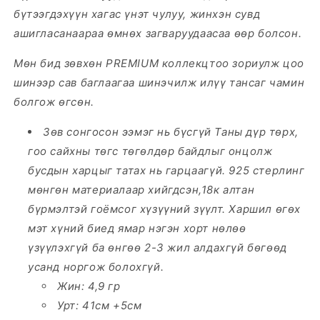
бүтээгдэхүүн хагас үнэт чулуу, жинхэн сувд
ашигласанаараа өмнөх загваруудаасаа өөр болсон.
Мөн бид зөвхөн PREMIUM коллекцтоо зориулж цоо
шинээр сав баглаагаа шинэчилж илүү тансаг чамин
болгож өгсөн.
Зөв сонгосон ээмэг нь бүсгүй Таны дүр төрх,
гоо сайхны төгс төгөлдөр байдлыг онцолж
бусдын харцыг татах нь гарцаагүй.
925 стерлинг
мөнгөн материалаар хийгдсэн,18к алтан
бүрмэлтэй
гоёмсог хүзүүний зүүлт. Харшил өгөх
мэт хүний биед ямар нэгэн хорт нөлөө
үзүүлэхгүй ба өнгөө 2-3 жил алдахгүй бөгөөд
усанд норгож болохгүй.
Жин: 4,9 гр
Урт: 41см +5см