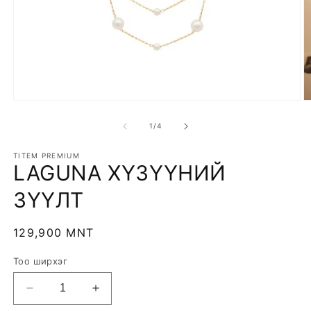
Open
O
media
m
1
2
of
1
/
4
in
in
modal
m
TITEM PREMIUM
LAGUNA ХҮЗҮҮНИЙ
ЗҮҮЛТ
Regular
129,900 MNT
price
Тоо ширхэг
Decrease
Increase
quantity
quantity