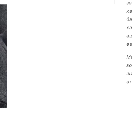
зэ
ка
б
ха
а
өө
М
зо
ш
өг