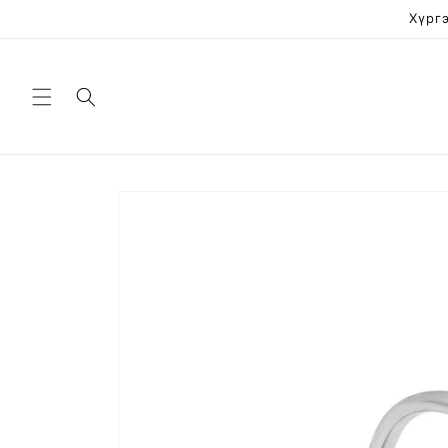
Skip to
Хүргэ
content
Skip to
product
information