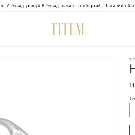
лт А бүсэд үнэгүй Б бүсэд нэмэлт төлбөртэй | 1 жилийн ба
TI
R
1
p
То