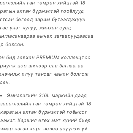
рэглэлийн ган төмрөн хийцтэй 18
ратын алтан бүрмэлтэй гооёлууд
агтсан
бөгөөд зарим бүтээгдэхүүн
гас үнэт чулуу, жинхэн сувд
шигласанаараа өмнөх загваруудаасаа
р болсон.
өн бид зөвхөн PREMIUM коллекцтоо
риулж цоо шинээр сав баглаагаа
инэчилж илүү тансаг чамин болгож
сөн.
Эмнэлэгийн 316L маркийн дээд
зэрэглэлийн ган төмрөн хийцтэй 18
каратын алтан бүрмэлтэй гоёмсог
ээмэг. Харшил өгөх мэт хүний биед
ямар нэгэн хорт нөлөө үзүүлэхгүй.