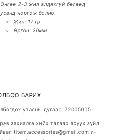
Өнгөө 2-3 жил алдахгүй бөгөөд
усанд норгож болно.
Жин: 17 гр
Өргөн: 20мм
ОЛБОО БАРИХ
лбогдох утасны дугаар: 72005005
рэв захиалга хийх талаар асуух зүйл
йвал titem.accessories@gmail.com и-