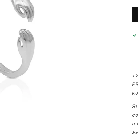
Т
P
ко
Эн
с
ал
э