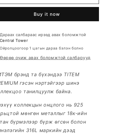
БӨГЖ
БӨГЖ
Buy it now
Дараах салбараас ирээд авах боломжтой
Central Tower
Ойролцоогоор 1 цагын дараа бэлэн болно
Өөрөө очиж авах боломжтой салбарууд
ИТЭМ брэнд та бүхэндээ TITEM
REMIUM гэсэн нэртэйгээр шинэ
ллекцоо танилцуулж байна.
эхүү коллекцын онцлого нь 925
орьцтой мөнгөн металлыг 18к-ийн
тан бүрмэлээр бүрж өгсөн болон
мнэлэгийн 316L маркийн дээд