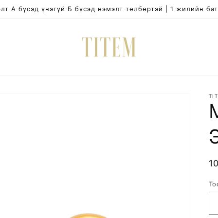
лт А бүсэд үнэгүй Б бүсэд нэмэлт төлбөртэй | 1 жилийн ба
TI
R
1
p
То