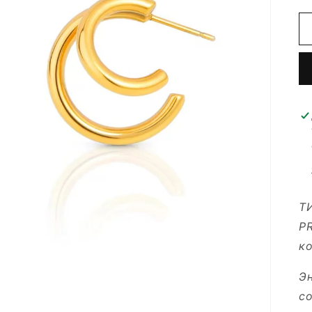
Т
P
ко
Эн
с