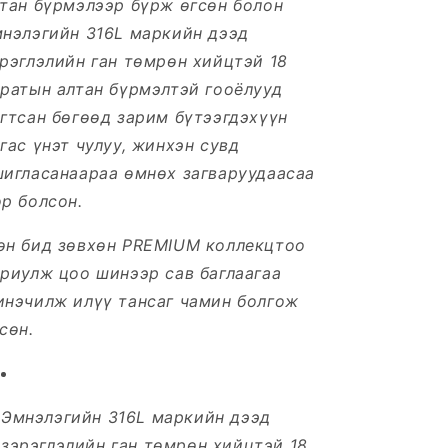
тан бүрмэлээр бүрж өгсөн болон
мнэлэгийн 316L маркийн дээд
рэглэлийн ган төмрөн хийцтэй 18
ратын алтан бүрмэлтэй гооёлууд
агтсан
бөгөөд зарим бүтээгдэхүүн
гас үнэт чулуу, жинхэн сувд
шигласанаараа өмнөх загваруудаасаа
р болсон.
өн бид зөвхөн PREMIUM коллекцтоо
риулж цоо шинээр сав баглаагаа
инэчилж илүү тансаг чамин болгож
сөн.
Эмнэлэгийн 316L маркийн дээд
зэрэглэлийн ган төмрөн хийцтэй 18