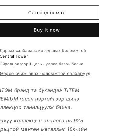
for
for
MASQUETIL
MASQUETIL
Сагсанд нэмэх
ЭЭМЭГ
ЭЭМЭГ
Buy it now
Дараах салбараас ирээд авах боломжтой
Central Tower
Ойролцоогоор 1 цагын дараа бэлэн болно
Өөрөө очиж авах боломжтой салбарууд
ИТЭМ брэнд та бүхэндээ TITEM
REMIUM гэсэн нэртэйгээр шинэ
ллекцоо танилцуулж байна.
эхүү коллекцын онцлого нь 925
орьцтой мөнгөн металлыг 18к-ийн