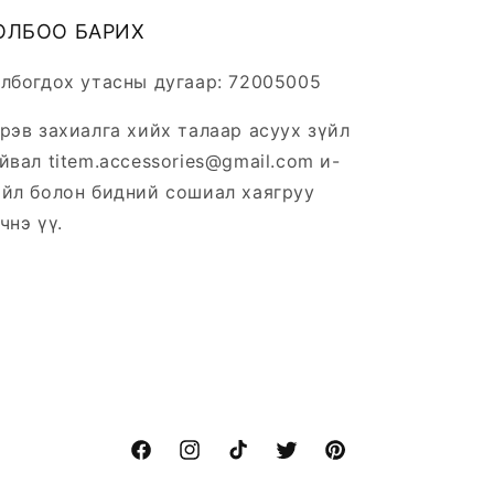
ОЛБОО БАРИХ
лбогдох утасны дугаар: 72005005
рэв захиалга хийх талаар асуух зүйл
йвал titem.accessories@gmail.com и-
йл болон бидний сошиал хаягруу
чнэ үү.
Facebook
Instagram
TikTok
Twitter
Pinterest