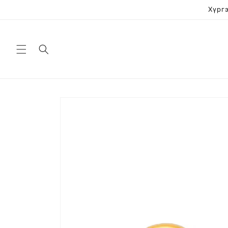
Skip to
Хүргэ
content
Skip to
product
information