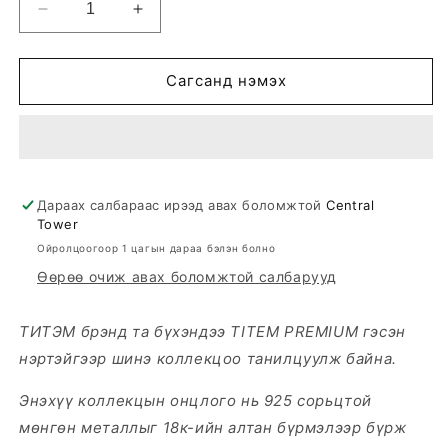
Decrease
Increase
quantity
quantity
for
for
BELLA
BELLA
Сагсанд нэмэх
PEARL
PEARL
ЭЭМЭГ
ЭЭМЭГ
Дараах салбараас ирээд авах боломжтой
Central
Tower
Ойролцоогоор 1 цагын дараа бэлэн болно
Өөрөө очиж авах боломжтой салбарууд
ТИТЭМ брэнд та бүхэндээ TITEM PREMIUM гэсэн
нэртэйгээр шинэ коллекцоо танилцуулж байна.
Энэхүү коллекцын онцлого нь 925 сорьцтой
мөнгөн металлыг 18к-ийн алтан бүрмэлээр бүрж