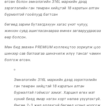
өгсөн болон эмнэлэгийн 316L маркийн дээд
зэрэглэлийн ган төмрөн хийцтэй 18 каратын алтан
бүрмэлтэй гооёлууд багтсан
бөгөөд зарим бүтээгдэхүүн хагас үнэт чулуу,
жинхэн сувд ашигласанаараа өмнөх загваруудаасаа
өөр болсон.
Мөн бид зөвхөн PREMIUM коллекцтоо зориулж цоо
шинээр сав баглаагаа шинэчилж илүү тансаг чамин
болгож өгсөн.
Эмнэлэгийн 316L маркийн дээд зэрэглэлийн
ган төмрөн хийцтэй 18 каратын алтан
бүрмэлтэй гоёмсог ээмэг. Харшил өгөх мэт
хүний биед ямар нэгэн хорт нөлөө үзүүлэхгүй.
Өнгөө 2-3 жил алдахгүй бөгөөд усанд норгож