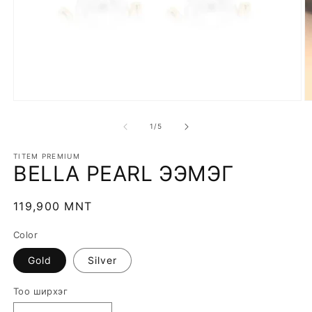
Open
O
media
m
1
2
of
1
/
5
in
in
modal
m
TITEM PREMIUM
BELLA PEARL ЭЭМЭГ
Regular
119,900 MNT
price
Color
Gold
Silver
Тоо ширхэг