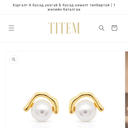
Skip to
Хүргэлт А бүсэд үнэгүй Б бүсэд нэмэлт төлбөртэй | 1
content
жилийн баталгаа
Cart
Skip to
product
information