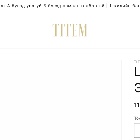
лт А бүсэд үнэгүй Б бүсэд нэмэлт төлбөртэй | 1 жилийн ба
TI
R
1
p
То