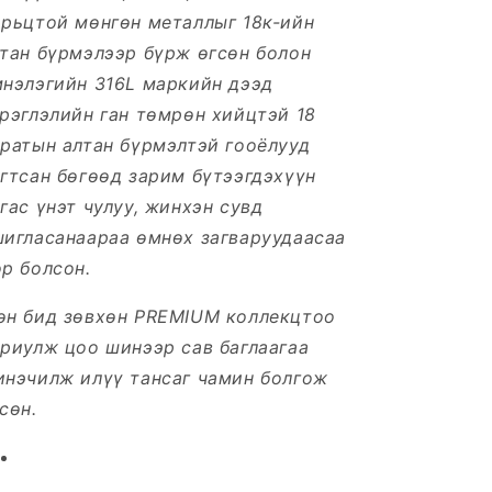
орьцтой мөнгөн металлыг 18к-ийн
тан бүрмэлээр бүрж өгсөн болон
мнэлэгийн 316L маркийн дээд
рэглэлийн ган төмрөн хийцтэй 18
ратын алтан бүрмэлтэй гооёлууд
гтсан бөгөөд зарим бүтээгдэхүүн
гас үнэт чулуу, жинхэн сувд
шигласанаараа өмнөх загваруудаасаа
р болсон.
өн бид зөвхөн PREMIUM коллекцтоо
риулж цоо шинээр сав баглаагаа
инэчилж илүү тансаг чамин болгож
сөн.