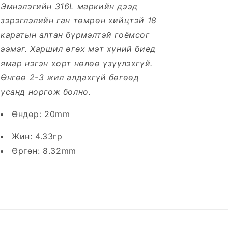
Эмнэлэгийн 316L маркийн дээд
зэрэглэлийн ган төмрөн хийцтэй 18
каратын алтан бүрмэлтэй гоёмсог
ээмэг. Харшил өгөх мэт хүний биед
ямар нэгэн хорт нөлөө үзүүлэхгүй.
Өнгөө 2-3 жил алдахгүй бөгөөд
усанд норгож болно.
Өндөр: 20mm
Жин: 4.33гр
Өргөн: 8.32mm