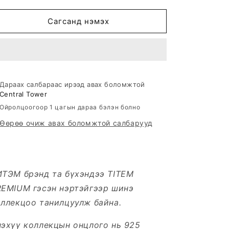
for
for
LUXE
LUXE
Сагсанд нэмэх
LUSTER
LUSTER
ЭЭМЭГ
ЭЭМЭГ
Дараах салбараас ирээд авах боломжтой
Central Tower
Ойролцоогоор 1 цагын дараа бэлэн болно
Өөрөө очиж авах боломжтой салбарууд
ИТЭМ брэнд та бүхэндээ TITEM
REMIUM гэсэн нэртэйгээр шинэ
ллекцоо танилцуулж байна.
эхүү коллекцын онцлого нь 925