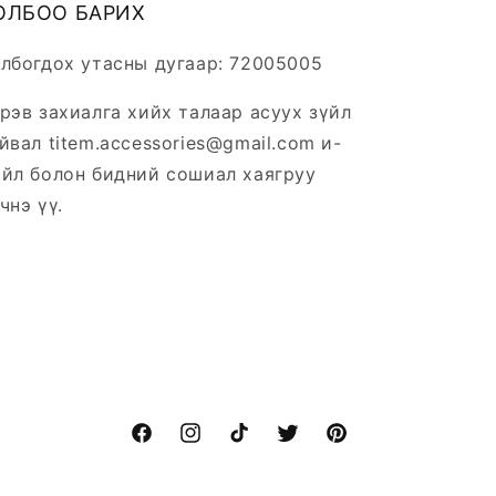
ОЛБОО БАРИХ
лбогдох утасны дугаар: 72005005
рэв захиалга хийх талаар асуух зүйл
йвал titem.accessories@gmail.com и-
йл болон бидний сошиал хаягруу
чнэ үү.
Facebook
Instagram
TikTok
Twitter
Pinterest