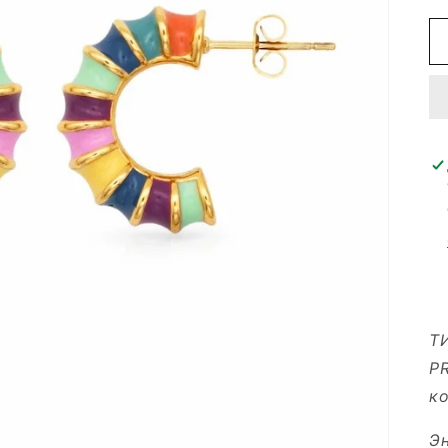
Т
P
ко
Эн