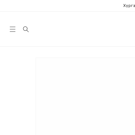
Skip to
Хүргэ
content
Skip to
product
information