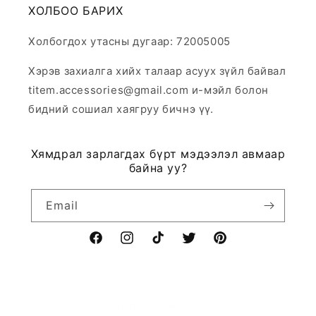
ХОЛБОО БАРИХ
Холбогдох утасны дугаар: 72005005
Хэрэв захиалга хийх талаар асуух зүйл байвал
titem.accessories@gmail.com и-мэйл болон
бидний сошиал хаягруу бичнэ үү.
Хямдрал зарлагдах бүрт мэдээлэл авмаар
байна уу?
Email
Facebook
Instagram
TikTok
Twitter
Pinterest
© 2026,
TITEM
Powered by Shopify