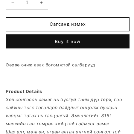
Decrease
Increase
quantity
quantity
for
for
ЧЭ35966
ЧЭ35966
Сагсанд нэмэх
Buy it now
Өөрөө очиж авах боломжтой салбарууд
Product Details
Зөв сонгосон ээмэг нь бүсгүй Таны дүр төрх, гоо
сайхны төгс төгөлдөр байдлыг онцолж бусдын
харцыг татах нь гарцаагүй. Эмнэлэгийн 316L
маркийн ган төмрөн хийцтэй гоёмсог ээмэг.
Шар алт, мөнгөн, ягаан алтан өнгний сонголттой