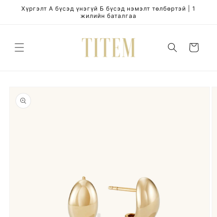
Skip to
Хүргэлт А бүсэд үнэгүй Б бүсэд нэмэлт төлбөртэй | 1
content
жилийн баталгаа
Cart
Skip to
product
information