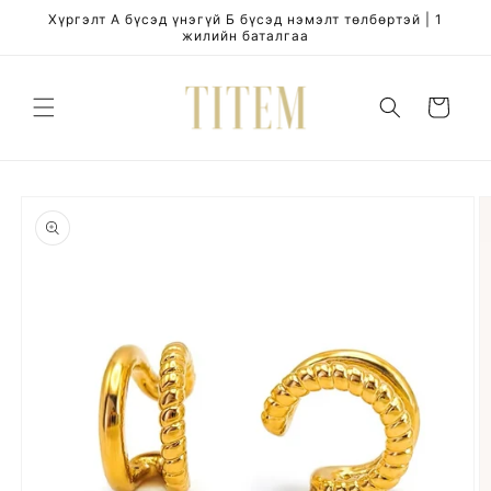
Skip to
Хүргэлт А бүсэд үнэгүй Б бүсэд нэмэлт төлбөртэй | 1
content
жилийн баталгаа
Cart
Skip to
product
information