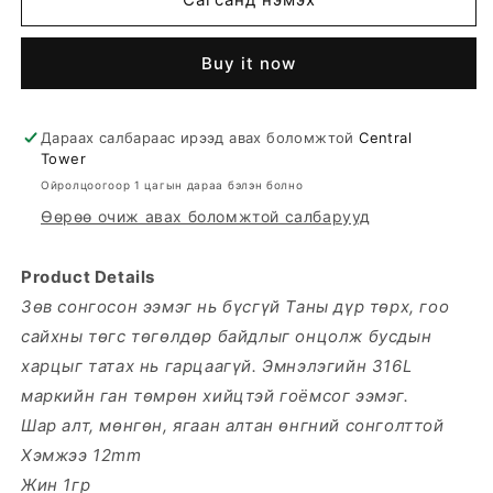
Buy it now
Дараах салбараас ирээд авах боломжтой
Central
Tower
Ойролцоогоор 1 цагын дараа бэлэн болно
Өөрөө очиж авах боломжтой салбарууд
Product Details
Зөв сонгосон ээмэг нь бүсгүй Таны дүр төрх, гоо
сайхны төгс төгөлдөр байдлыг онцолж бусдын
харцыг татах нь гарцаагүй. Эмнэлэгийн 316L
маркийн ган төмрөн хийцтэй гоёмсог ээмэг.
Шар алт, мөнгөн, ягаан алтан өнгний сонголттой
Хэмжээ 12mm
Жин 1гр