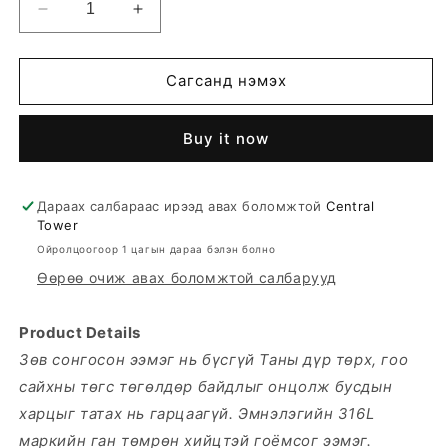
Decrease
Increase
quantity
quantity
for
for
ЧЭ168026
ЧЭ168026
Сагсанд нэмэх
Buy it now
Дараах салбараас ирээд авах боломжтой
Central
Tower
Ойролцоогоор 1 цагын дараа бэлэн болно
Өөрөө очиж авах боломжтой салбарууд
Product Details
Зөв сонгосон ээмэг нь бүсгүй Таны дүр төрх, гоо
сайхны төгс төгөлдөр байдлыг онцолж бусдын
харцыг татах нь гарцаагүй. Эмнэлэгийн 316L
маркийн ган төмрөн хийцтэй гоёмсог ээмэг.