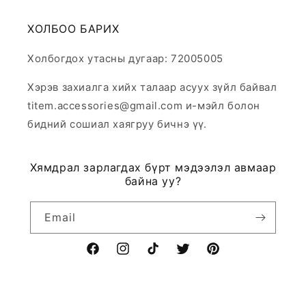
ХОЛБОО БАРИХ
Холбогдох утасны дугаар: 72005005
Хэрэв захиалга хийх талаар асуух зүйл байвал
titem.accessories@gmail.com и-мэйл болон
бидний сошиал хаягруу бичнэ үү.
Хямдрал зарлагдах бүрт мэдээлэл авмаар
байна уу?
Email
Facebook
Instagram
TikTok
Twitter
Pinterest