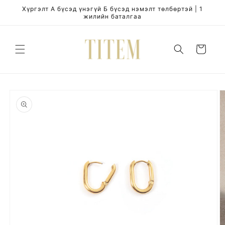
Skip to
Хүргэлт А бүсэд үнэгүй Б бүсэд нэмэлт төлбөртэй | 1
content
жилийн баталгаа
Cart
Skip to
product
information