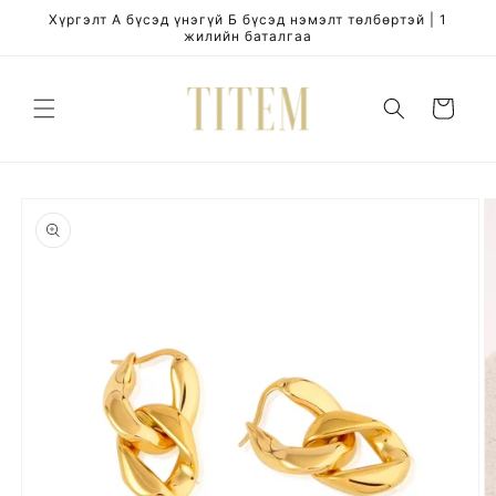
Skip to
Хүргэлт А бүсэд үнэгүй Б бүсэд нэмэлт төлбөртэй | 1
content
жилийн баталгаа
Cart
Skip to
product
information