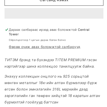
ЭЭМЭГ
ЭЭМЭГ
Дараах салбараас ирээд авах боломжтой
Central
Tower
Ойролцоогоор 1 цагын дараа бэлэн болно
Өөрөө очиж авах боломжтой салбарууд
ТИТЭМ брэнд та бүхэндээ TITEM PREMIUM гэсэн
нэртэйгээр шинэ коллекцоо танилцуулж байна.
Энэхүү коллекцын онцлого нь 925 сорьцтой
мөнгөн металлыг 18к-ийн алтан бүрмэлээр бүрж
өгсөн болон эмнэлэгийн 316L маркийн дээд
зэрэглэлийн ган төмрөн хийцтэй 18 каратын алтан
бүрмэлтэй гооёлууд багтсан