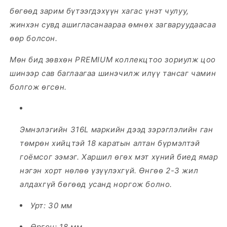
бөгөөд зарим бүтээгдэхүүн хагас үнэт чулуу,
жинхэн сувд ашигласанаараа өмнөх загваруудаасаа
өөр болсон.
Мөн бид зөвхөн PREMIUM коллекцтоо зориулж цоо
шинээр сав баглаагаа шинэчилж илүү тансаг чамин
болгож өгсөн.
Эмнэлэгийн 316L маркийн дээд зэрэглэлийн ган
төмрөн хийцтэй 18 каратын алтан бүрмэлтэй
гоёмсог ээмэг. Харшил өгөх мэт хүний биед ямар
нэгэн хорт нөлөө үзүүлэхгүй. Өнгөө 2-3 жил
алдахгүй бөгөөд усанд норгож болно.
Урт: 30 мм
Өргөн: 18 мм