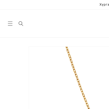
Skip to
Хүргэ
content
Skip to
product
information