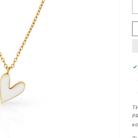
Т
P
ко