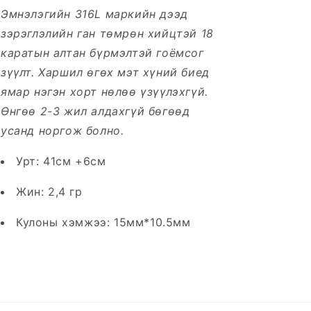
Эмнэлэгийн 316L маркийн дээд
зэрэглэлийн ган төмрөн хийцтэй 18
каратын алтан бүрмэлтэй гоёмсог
зүүлт. Харшил өгөх мэт хүний биед
ямар нэгэн хорт нөлөө үзүүлэхгүй.
Өнгөө 2-3 жил алдахгүй бөгөөд
усанд норгож болно.
Урт: 41см +6см
Жин: 2,4 гр
Кулоны хэмжээ: 15мм*10.5мм