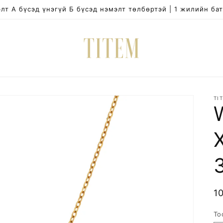
лт А бүсэд үнэгүй Б бүсэд нэмэлт төлбөртэй | 1 жилийн ба
TI
R
1
p
То