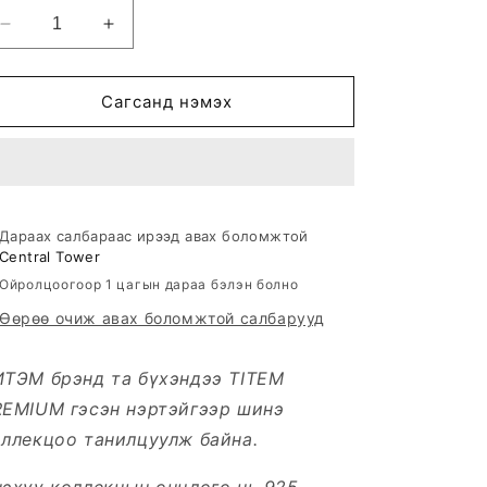
Decrease
Increase
quantity
quantity
for
for
WHITE
WHITE
Сагсанд нэмэх
HEART
HEART
ХҮЗҮҮНИЙ
ХҮЗҮҮНИЙ
ЗҮҮЛТ
ЗҮҮЛТ
Дараах салбараас ирээд авах боломжтой
Central Tower
Ойролцоогоор 1 цагын дараа бэлэн болно
Өөрөө очиж авах боломжтой салбарууд
ИТЭМ брэнд та бүхэндээ TITEM
REMIUM гэсэн нэртэйгээр шинэ
ллекцоо танилцуулж байна.