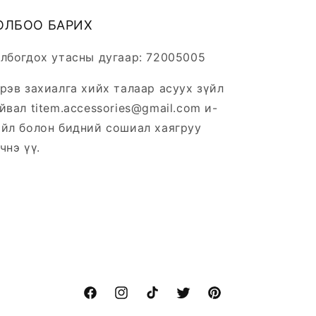
ОЛБОО БАРИХ
лбогдох утасны дугаар: 72005005
рэв захиалга хийх талаар асуух зүйл
йвал titem.accessories@gmail.com и-
йл болон бидний сошиал хаягруу
чнэ үү.
Facebook
Instagram
TikTok
Twitter
Pinterest