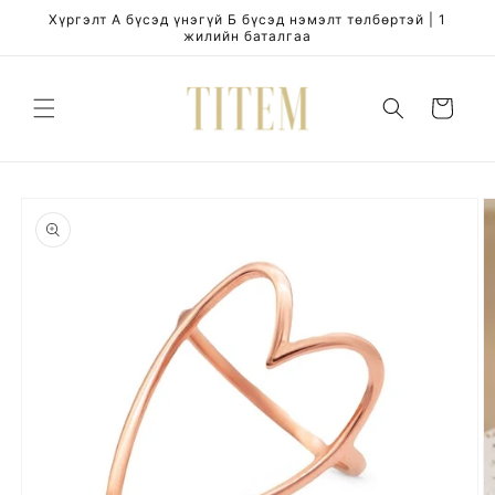
Skip to
Хүргэлт А бүсэд үнэгүй Б бүсэд нэмэлт төлбөртэй | 1
content
жилийн баталгаа
Cart
Skip to
product
information