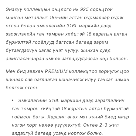
Энэхүү коллекцын онцлого нь 925 сорьцтой
мөнгөн металлыг 18к-ийн алтан бүрмэлээр бүрж
өгсөн болон эмнэлэгийн 316L маркийн дээд
зэрэглэлийн ган төмрөн хийцтэй 18 каратын алтан
бүрмэлтэй гооёлууд багтсан
бөгөөд зарим
бүтээгдэхүүн хагас үнэт чулуу, жинхэн сувд
ашигласанаараа өмнөх загваруудаасаа өөр болсон.
Мөн бид зөвхөн PREMIUM коллекцтоо зориулж цоо
шинээр сав баглаагаа шинэчилж илүү тансаг чамин
болгож өгсөн.
Эмнэлэгийн 316L маркийн дээд зэрэглэлийн
ган төмрөн хийцтэй 18 каратын алтан бүрмэлтэй
гоёмсог бөгж. Харшил өгөх мэт хүний биед ямар
нэгэн хорт нөлөө үзүүлэхгүй. Өнгөө 2-3 жил
алдахгүй бөгөөд усанд норгож болно.