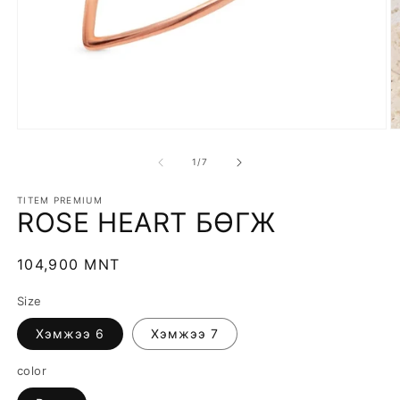
Open
O
media
m
1
2
of
1
/
7
in
in
modal
m
TITEM PREMIUM
ROSE HEART БӨГЖ
Regular
104,900 MNT
price
Size
Хэмжээ 6
Хэмжээ 7
color