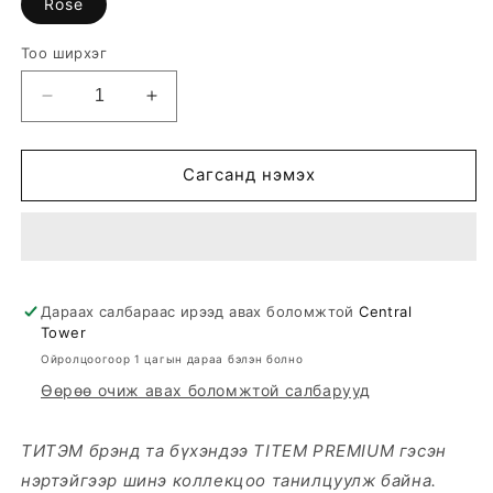
Rose
Тоо ширхэг
Decrease
Increase
quantity
quantity
for
for
ROSE
ROSE
Сагсанд нэмэх
HEART
HEART
БӨГЖ
БӨГЖ
Дараах салбараас ирээд авах боломжтой
Central
Tower
Ойролцоогоор 1 цагын дараа бэлэн болно
Өөрөө очиж авах боломжтой салбарууд
ТИТЭМ брэнд та бүхэндээ TITEM PREMIUM гэсэн
нэртэйгээр шинэ коллекцоо танилцуулж байна.