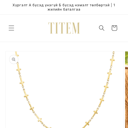
Skip to
Хүргэлт А бүсэд үнэгүй Б бүсэд нэмэлт төлбөртэй | 1
content
жилийн баталгаа
Cart
Skip to
product
information