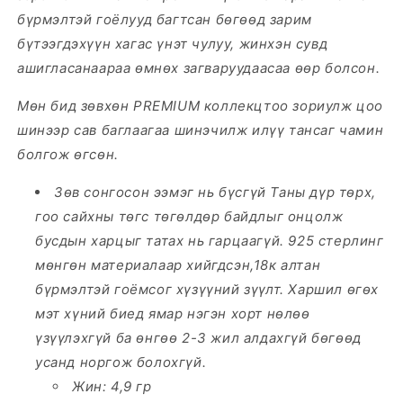
бүрмэлтэй гоёлууд багтсан бөгөөд зарим
бүтээгдэхүүн хагас үнэт чулуу, жинхэн сувд
ашигласанаараа өмнөх загваруудаасаа өөр болсон.
Мөн бид зөвхөн PREMIUM коллекцтоо зориулж цоо
шинээр сав баглаагаа шинэчилж илүү тансаг чамин
болгож өгсөн.
Зөв сонгосон ээмэг нь бүсгүй Таны дүр төрх,
гоо сайхны төгс төгөлдөр байдлыг онцолж
бусдын харцыг татах нь гарцаагүй.
925 стерлинг
мөнгөн материалаар хийгдсэн,18к алтан
бүрмэлтэй
гоёмсог хүзүүний зүүлт. Харшил өгөх
мэт хүний биед ямар нэгэн хорт нөлөө
үзүүлэхгүй ба өнгөө 2-3 жил алдахгүй бөгөөд
усанд норгож болохгүй.
Жин: 4,9 гр