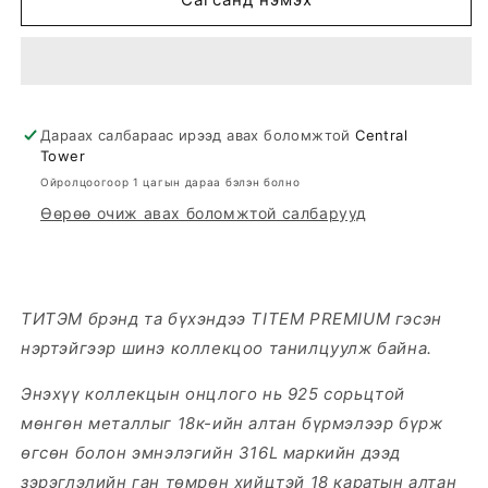
ХҮЗҮҮНИЙ
ХҮЗҮҮНИЙ
ЗҮҮЛТ
ЗҮҮЛТ
Дараах салбараас ирээд авах боломжтой
Central
Tower
Ойролцоогоор 1 цагын дараа бэлэн болно
Өөрөө очиж авах боломжтой салбарууд
ТИТЭМ брэнд та бүхэндээ TITEM PREMIUM гэсэн
нэртэйгээр шинэ коллекцоо танилцуулж байна.
Энэхүү коллекцын онцлого нь 925 сорьцтой
мөнгөн металлыг 18к-ийн алтан бүрмэлээр бүрж
өгсөн болон эмнэлэгийн 316L маркийн дээд
зэрэглэлийн ган төмрөн хийцтэй 18 каратын алтан